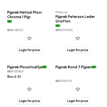
Pijprek Metaal Plooi
Peterson
Pijprek Peterson Leder
Chrome 1 Pijp
Grafton
SKU:
48020
SKU:
POU164
Login for price
Login for price
Pijprek Plooistoeltje
Pijprek Rond 7 Pijpen
SKU:
553820
Box
6
St.
SKU:
PH003
Login for price
Login for price