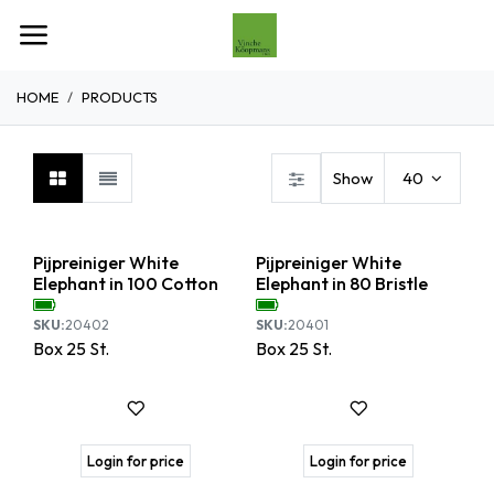
Overslaan naar inhoud
HOME
PRODUCTS
Show
40
Pijpreiniger White
Pijpreiniger White
Elephant in 100 Cotton
Elephant in 80 Bristle
SKU:
20402
SKU:
20401
Box
25
St.
Box
25
St.
Login for price
Login for price