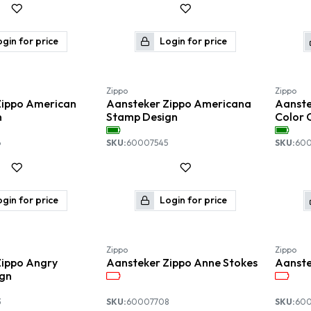
gin for price
Login for price
Zippo
Zippo
Zippo American
Aansteker Zippo Americana
Aanste
n
Stamp Design
Color 
6
SKU:
60007545
SKU:
600
gin for price
Login for price
Nieuw!
Nieuw!
Zippo
Zippo
Zippo Angry
Aansteker Zippo Anne Stokes
Aanste
ign
3
SKU:
60007708
SKU:
60