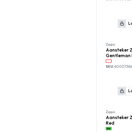
Lo
Zippo
Aansteker Z
Gentleman 
SKU:
6000738
Lo
Zippo
Aansteker Z
Red