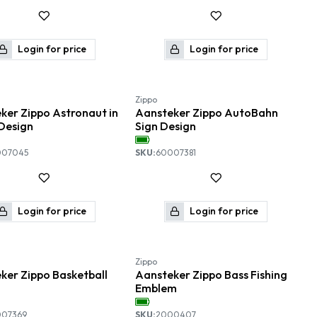
Login for price
Login for price
Zippo
ker Zippo Astronaut in
Aansteker Zippo AutoBahn
Design
Sign Design
007045
SKU:
60007381
Login for price
Login for price
Zippo
ker Zippo Basketball
Aansteker Zippo Bass Fishing
Emblem
007369
SKU:
2000407