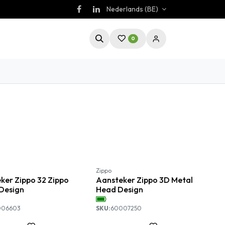
Nederlands (BE)
0
Zippo
ker Zippo 32 Zippo
Aansteker Zippo 3D Metal
Design
Head Design
006603
SKU:
60007250