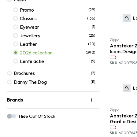
Promo
(29)
Classics
Lo
(136)
Eyewear
(1)
Jewellery
(25)
Zippo
Leather
(20)
Aansteker 
Icons Desig
2026 collection
(390)
Lente actie
(5)
SKU:
6000739
Brochures
(2)
Danny The Dog
(11)
Lo
Brands
Zippo
Aansteker 
Hide Out Of Stock
Gorilla Des
SKU:
6000764