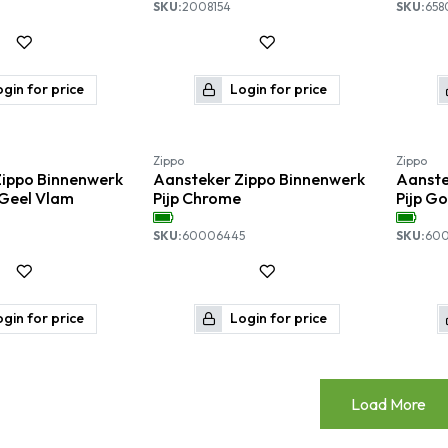
SKU:
2008154
SKU:
658
gin for price
Login for price
Zippo
Zippo
Zippo Binnenwerk
Aansteker Zippo Binnenwerk
Aanste
 Geel Vlam
Pijp Chrome
Pijp G
SKU:
60006445
SKU:
60
gin for price
Login for price
Load More