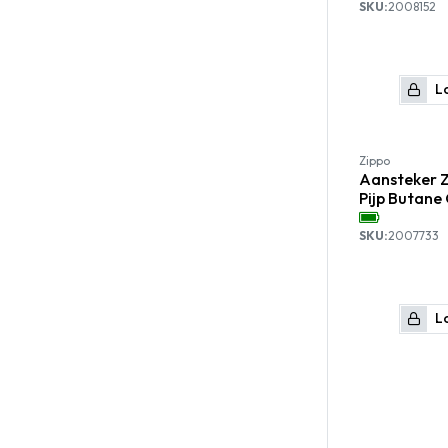
SKU:
2008152
Lo
Zippo
Aansteker 
Pijp Butane
SKU:
2007733
Lo