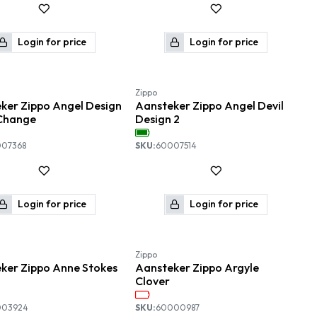
Login for price
Login for price
Zippo
ker Zippo Angel Design
Aansteker Zippo Angel Devil
Change
Design 2
07368
SKU:
60007514
Login for price
Login for price
Zippo
ker Zippo Anne Stokes
Aansteker Zippo Argyle
Clover
003924
SKU:
60000987