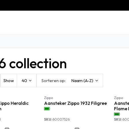
eschiedenis
Contact
Klantenservice
 collection
Show
40
Sorteren op:
Naam (A-Z)
Zippo
Zippo
ippo Heraldic
Aansteker Zippo 1932 Filigree
Aanste
n
Flame 
3
SKU:
60007526
SKU:
60