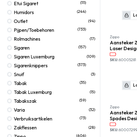
(111)
Etui Sigaret
(244)
Humidors
Lo
Outlet
(94)
(733)
Pijpen/Toebehoren
Zippo
Rolmachines
(17)
Aansteker Z
(157)
Sigaren
Laser Desig
Sigaren Luxemburg
(109)
SKU:
60005281
(373)
Sigarenknippers
Snuif
(3)
(35)
Tabak
Lo
Tabak Luxemburg
(15)
(59)
Tabakszak
Zippo
Varia
(32)
Aansteker Z
(73)
Spades Des
Verbruiksartikelen
Zakflessen
(28)
SKU:
6000729
(606)
Zippo