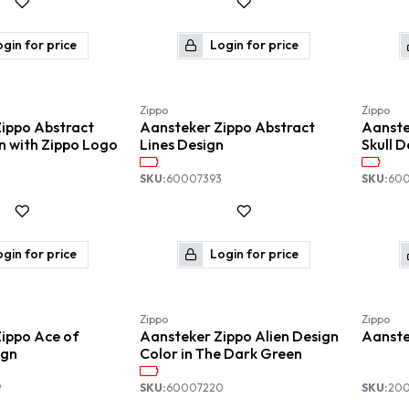
gin for price
Login for price
Zippo
Zippo
ippo Abstract
Aansteker Zippo Abstract
Aanste
n with Zippo Logo
Lines Design
Skull D
SKU:
60007393
SKU:
60
gin for price
Login for price
Zippo
Zippo
ippo Ace of
Aansteker Zippo Alien Design
Aanste
ign
Color in The Dark Green
9
SKU:
60007220
SKU:
200