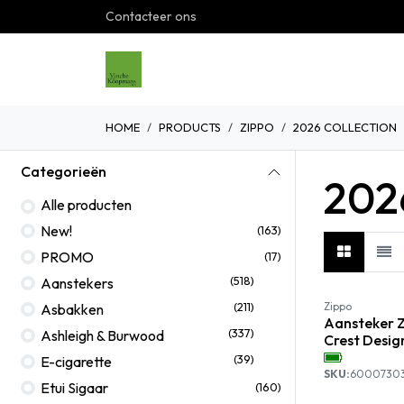
Overslaan naar inhoud
Contacteer ons
Home
Shop
Over ons
G
HOME
PRODUCTS
ZIPPO
2026 COLLECTION
Categorieën
2026
Alle producten
New!
(163)
PROMO
(17)
(518)
Aanstekers
(211)
Zippo
Asbakken
Aansteker Z
(337)
Ashleigh & Burwood
Crest Desig
(39)
E-cigarette
SKU:
6000730
Etui Sigaar
(160)