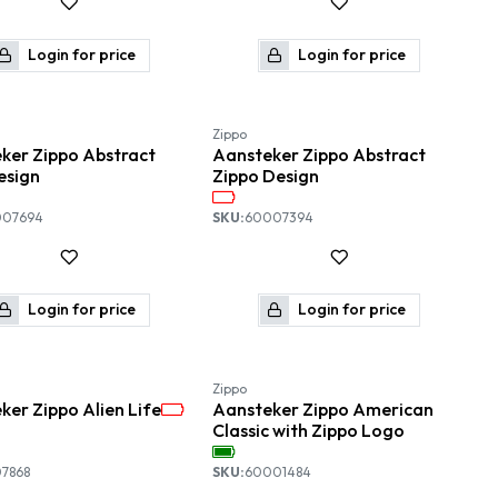
Login for price
Login for price
Nieuw!
Zippo
ker Zippo Abstract
Aansteker Zippo Abstract
esign
Zippo Design
007694
SKU:
60007394
Login for price
Login for price
Zippo
ker Zippo Alien Life
Aansteker Zippo American
Classic with Zippo Logo
7868
SKU:
60001484