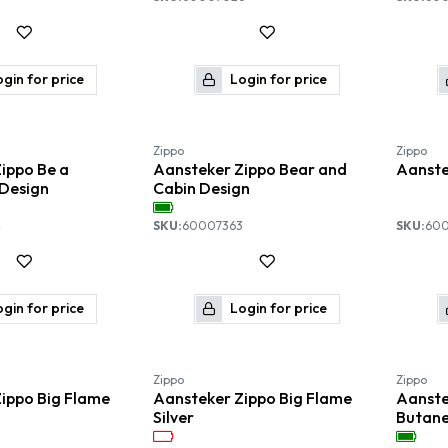
gin for price
Login for price
Zippo
Zippo
ippo Be a
Aansteker Zippo Bear and
Aanste
Design
Cabin Design
4
SKU:
60007363
SKU:
60
gin for price
Login for price
Nieuw!
Nieuw!
Zippo
Zippo
ippo Big Flame
Aansteker Zippo Big Flame
Aanste
Silver
Butane