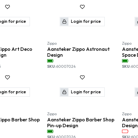
gin for price
Login for price
Zippo
Zippo
ippo Art Deco
Aansteker Zippo Astronaut
Aanste
ign
Design
Space 
5
SKU:
60007024
SKU:
60
gin for price
Login for price
Zippo
Zippo
ippo Barber Shop
Aansteker Zippo Barber Shop
Aanste
Pin-up Design
Design
SKU:
60007026
SKU:
60