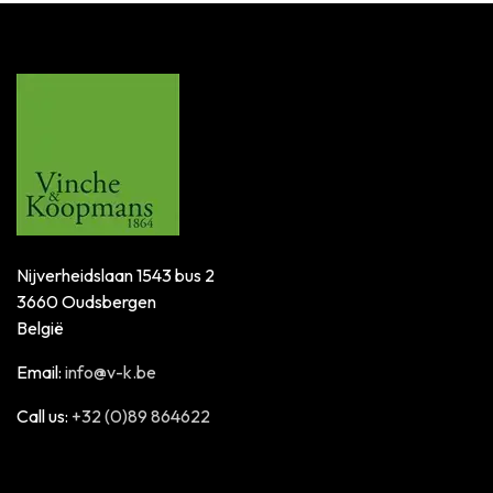
Nijverheidslaan 1543 bus 2
3660 Oudsbergen
België
Email:
info@v-k.be
Call us:
+32 (0)89 864622