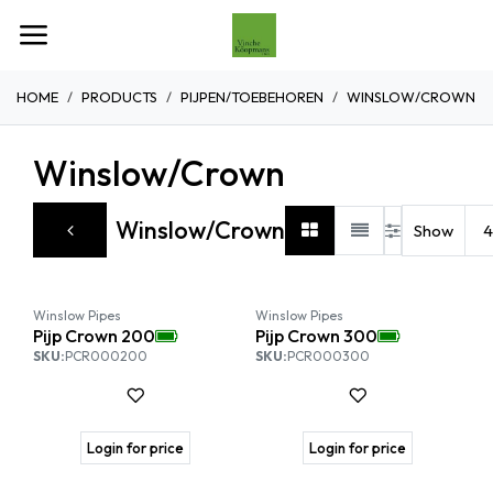
Overslaan naar inhoud
HOME
PRODUCTS
PIJPEN/TOEBEHOREN
WINSLOW/CROWN
Winslow/Crown
Winslow/Crown
Show
Winslow Pipes
Winslow Pipes
Pijp Crown 200
Pijp Crown 300
SKU:
PCR000200
SKU:
PCR000300
Login for price
Login for price