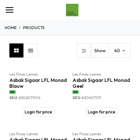
Overslaan naar inhoud
HOME
PRODUCTS
Show
40
Les Fines Lames
Les Fines Lames
Asbak Sigaar LFL Monad
Asbak Sigaar LFL Monad
Blauw
Geel
SKU:
AS0607004
SKU:
AS0607011
Login for price
Login for price
Les Fines Lames
Les Fines Lames
Asbak Sigaar LFL Monad
Asbak Sigaar LFL Monad