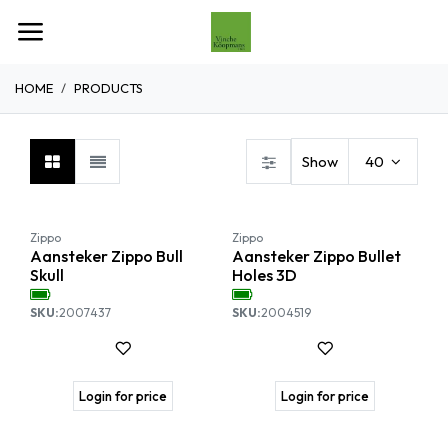
Overslaan naar inhoud
HOME
PRODUCTS
Show
40
-10%
Zippo
Zippo
Aansteker Zippo Bull
Aansteker Zippo Bullet
Skull
Holes 3D
SKU:
2007437
SKU:
2004519
Login for price
Login for price