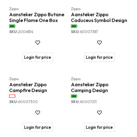
Zippo
Zippo
Aansteker Zippo Butane
Aansteker Zippo
Single Flame One Box
Caduceus Symbol Design
SKU:
2006814
SKU:
60007387
Login for price
Login for price
Zippo
Zippo
Aansteker Zippo
Aansteker Zippo
Campfire Design
Camping Design
SKU:
60007300
SKU:
60007211
Login for price
Login for price