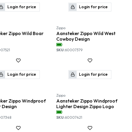
Login for price
Login for price
Zippo
ker Zippo Wild Boar
Aansteker Zippo Wild West
Cowboy Design
07521
SKU:
60007379
Login for price
Login for price
PROMO
Nieuw!
Zippo
ker Zippo Windproof
Aansteker Zippo Windproof
r Design
Lighter Design Zippo Logo
007348
SKU:
60007421