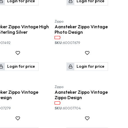
Login for price
Login for price
Nieuw!
Zippo
ker Zippo Vintage High
Aansteker Zippo Vintage
Sterling Silver
Photo Design
01492
SKU:
60007679
Login for price
Login for price
Nieuw!
Zippo
ker Zippo Vintage
Aansteker Zippo Vintage
Design
Zippo Design
07279
SKU:
60007704