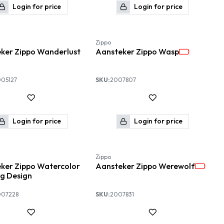
Login for price
Login for price
-10%
Zippo
ker Zippo Wanderlust
Aansteker Zippo Wasp
05127
SKU:
2007807
Login for price
Login for price
-10%
Zippo
ker Zippo Watercolor
Aansteker Zippo Werewolf
ng Design
07228
SKU:
2007831