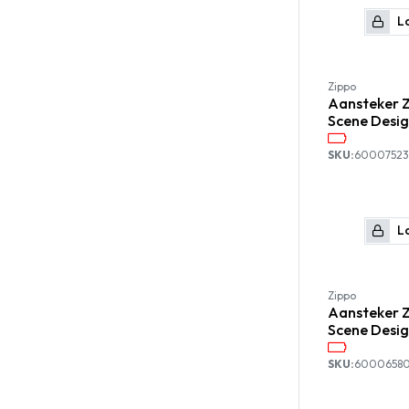
Lo
Zippo
Aansteker 
Scene Desi
SKU:
60007523
Lo
Zippo
Aansteker Z
Scene Desi
SKU:
6000658