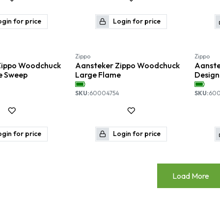
gin for price
Login for price
-10%
Zippo
Zippo
Zippo Woodchuck
Aansteker Zippo Woodchuck
Aanste
e Sweep
Large Flame
Design
2
SKU:
60004754
SKU:
60
gin for price
Login for price
Load More