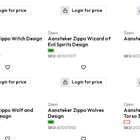
gin for price
Login for price
Zippo
Zippo
ippo Witch Design
Aansteker Zippo Wizard of
Aanste
Evil Spirits Design
9
SKU:
60007077
SKU:
60
gin for price
Login for price
Zippo
Zippo
ippo Wolf and
Aansteker Zippo Wolves
Aanst
esign
Design
Torso 
7
SKU:
60007392
SKU:
200