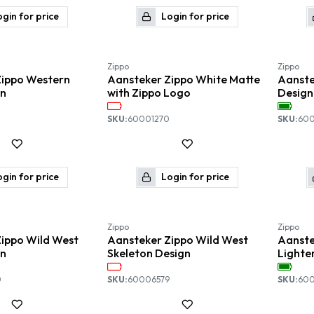
gin for price
Login for price
Zippo
Zippo
Zippo Western
Aansteker Zippo White Matte
Aanste
gn
with Zippo Logo
Design
SKU:
60001270
SKU:
600
gin for price
Login for price
Zippo
Zippo
ippo Wild West
Aansteker Zippo Wild West
Aanste
gn
Skeleton Design
Lighte
0
SKU:
60006579
SKU:
60