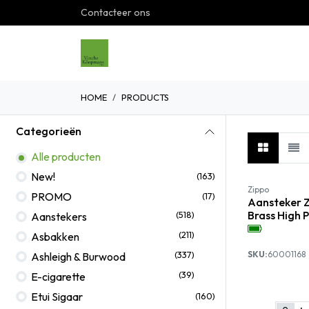
Overslaan naar inhoud
Contacteer ons
Home
Shop
Over ons
G
HOME
PRODUCTS
Categorieën
Alle producten
New!
(163)
Zippo
PROMO
(17)
Aansteker Z
Brass High 
(518)
Aanstekers
(211)
Asbakken
(337)
SKU:
60001168
Ashleigh & Burwood
(39)
E-cigarette
Etui Sigaar
(160)