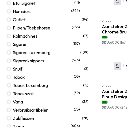
Lo
(111)
Etui Sigaret
(244)
Humidors
Outlet
(94)
Zippo
Aansteker Z
(733)
Pijpen/Toebehoren
Chrome Bru
Rolmachines
(17)
SKU:
60001167
(157)
Sigaren
Sigaren Luxemburg
(109)
(373)
Sigarenknippers
Lo
Snuif
(3)
(35)
Tabak
Tabak Luxemburg
(15)
Zippo
Aansteker Z
(59)
Tabakszak
Pinup Desig
Varia
(32)
SKU:
6000724
(73)
Verbruiksartikelen
Zakflessen
(28)
(606)
Zippo