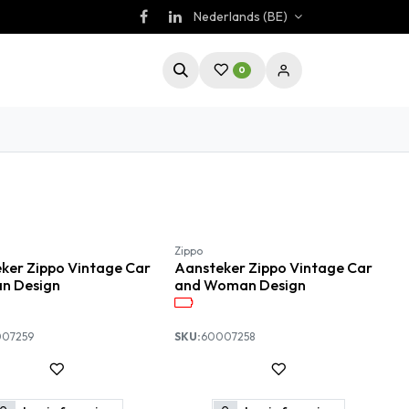
Nederlands (BE)
0
Zippo
ker Zippo Vintage Car
Aansteker Zippo Vintage Car
n Design
and Woman Design
07259
SKU:
60007258