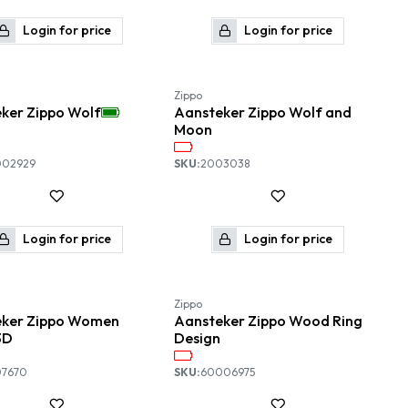
Login for price
Login for price
Zippo
ker Zippo Wolf
Aansteker Zippo Wolf and
Moon
002929
SKU:
2003038
Login for price
Login for price
Zippo
eker Zippo Women
Aansteker Zippo Wood Ring
3D
Design
7670
SKU:
60006975