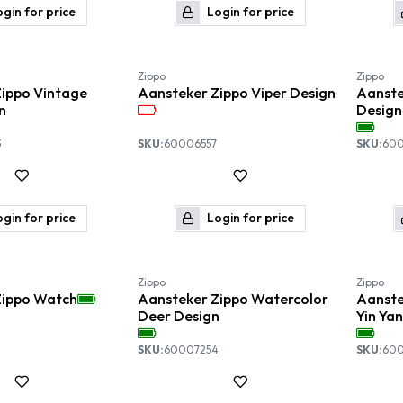
gin for price
Login for price
Nieuw!
Zippo
Zippo
ippo Vintage
Aansteker Zippo Viper Design
Aanste
n
Design
3
SKU:
60006557
SKU:
600
gin for price
Login for price
-10%
Zippo
Zippo
Zippo Watch
Aansteker Zippo Watercolor
Aanste
Deer Design
Yin Ya
SKU:
60007254
SKU:
600