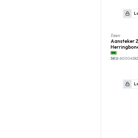
Lo
Zippo
Aansteker 
Herringbon
SKU:
6000458
Lo