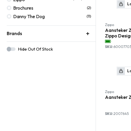
Lo
Brochures
(2)
Danny The Dog
(11)
Zippo
Aansteker Z
Brands
Zippo Desig
SKU:
6000770
Hide Out Of Stock
Lo
Zippo
Aansteker 
SKU:
2007645