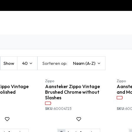
eschiedenis
Contact
Klantenservice
Show
40
Sorteren op:
Naam (A-Z)
Zippo
Zippo
ippo Vintage
Aansteker Zippo Vintage
Aanste
Polished
Brushed Chrome without
and Ma
Slashes
SKU:
60004723
SKU:
600