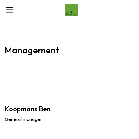
Se rendre au contenu
Management
Koopmans Ben
General manager