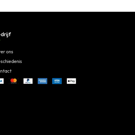
drijf
er ons
schiedenis
ntact