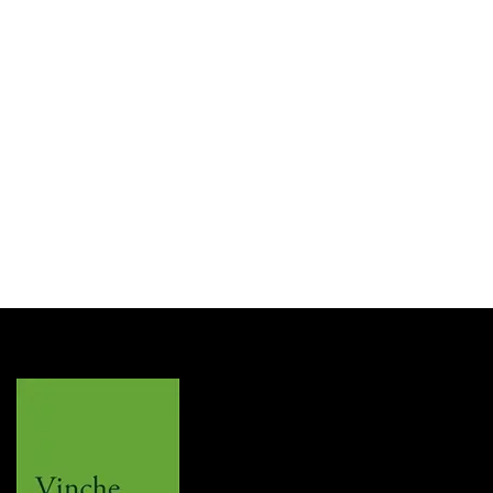
Dunhill
Pijp Dunhill Amber Root Grp 6
Login for Price
SKU:
DUDPA6000