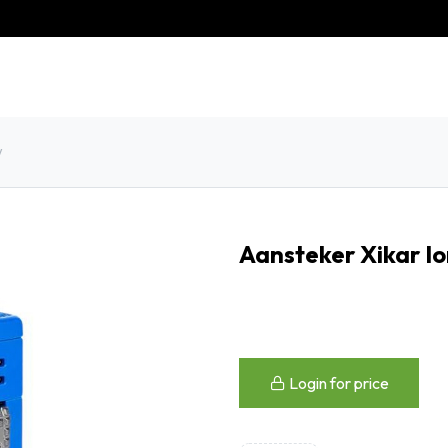
eschiedenis
Contact
Klantenservice
w
Aansteker Xikar I
Login for price