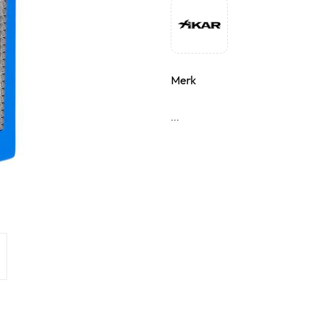
Merk
...