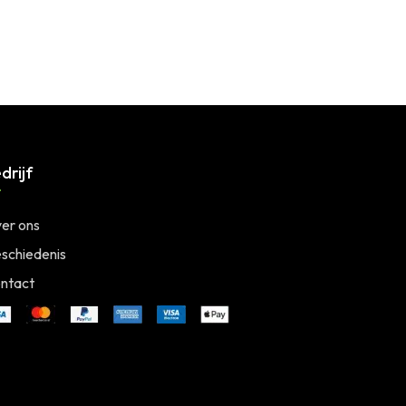
drijf
er ons
schiedenis
ntact