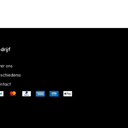
drijf
er ons
schiedenis
ntact