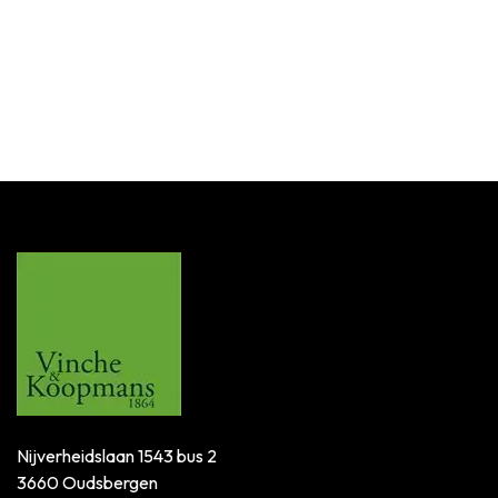
Aansteker Blazer Blue Flame PT4000
Login for Price
SKU:
003444
Nijverheidslaan 1543 bus 2
3660 Oudsbergen