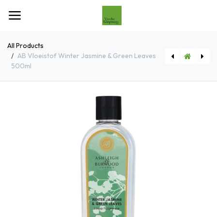
Overslaan naar inhoud
All Products
AB Vloeistof Winter Jasmine & Green Leaves
500ml
[244001] Aansteker Jean Claude Havana Triple Jet
[PFL5054] AB Vloeistof Cocoa Forest 500ml