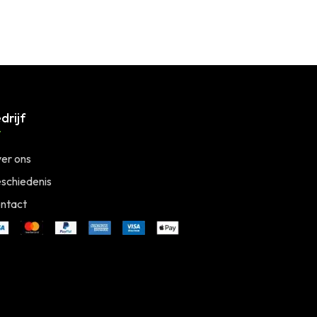
drijf
er ons
schiedenis
ntact