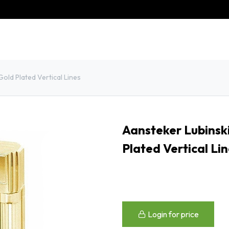
eschiedenis
Contact
Klantenservice
old Plated Vertical Lines
Aansteker Lubinski
Plated Vertical Li
Login for price