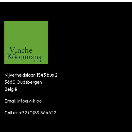
Nijverheidslaan 1543 bus 2
3660 Oudsbergen
België
Email:
info@v-k.be
Call us:
+32 (0)89 864622