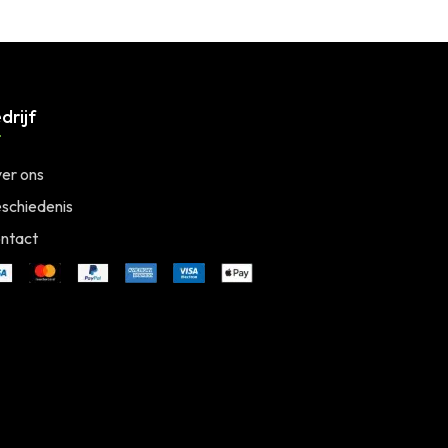
drijf
er ons
schiedenis
ntact