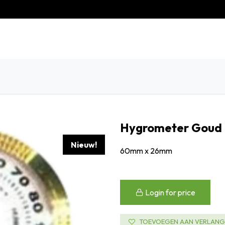
eschiedenis
Contact
Klantenservice
Hygrometer Gou
Nieuw!
60mm x 26mm
Login for price
TOEVOEGEN AAN VERLANGL