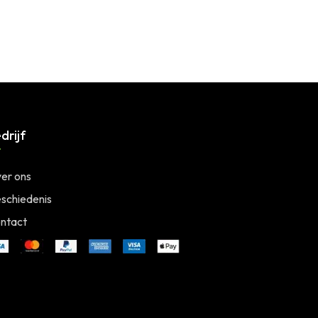
drijf
er ons
schiedenis
ntact