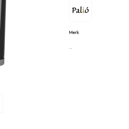
Merk
...