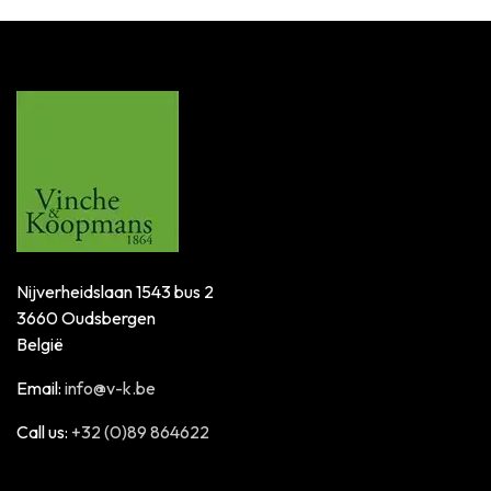
Nijverheidslaan 1543 bus 2
3660 Oudsbergen
België
Email:
info@v-k.be
Call us:
+32 (0)89 864622