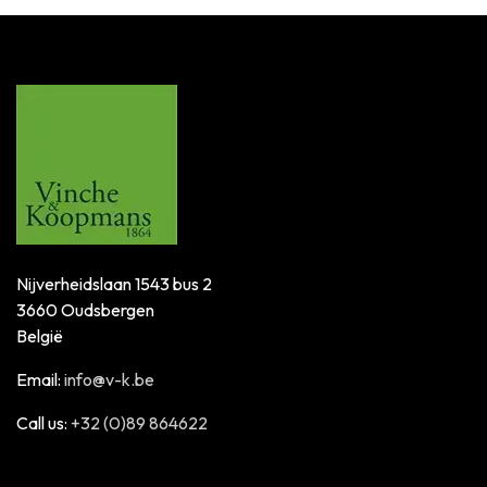
Nijverheidslaan 1543 bus 2
3660 Oudsbergen
België
Email:
info@v-k.be
Call us:
+32 (0)89 864622