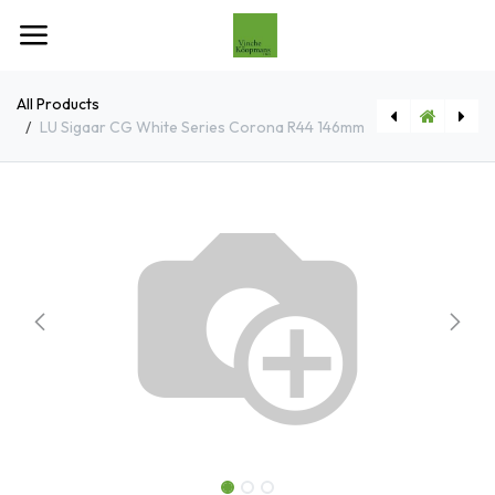
Overslaan naar inhoud
All Products
LU Sigaar CG White Series Corona R44 146mm
[LUCRPEC001] LU Sigaar RP Edge Corojo B52 Gordito R60 114mm
[LUCPLAF003] LU Sigaar PL Alma Fuerte Sixto II R60 152mm