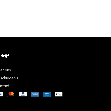
drijf
er ons
schiedenis
ntact