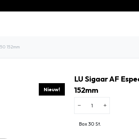
eschiedenis
Contact
Klantenservice
 R50 152mm
LU Sigaar AF Espe
152mm
Nieuw!