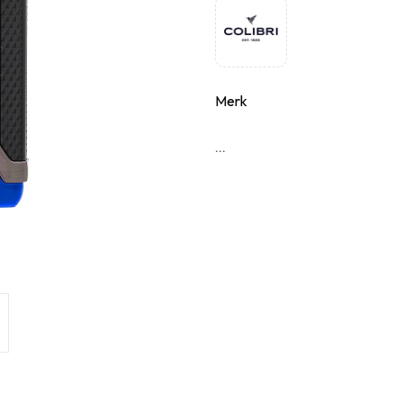
Merk
...