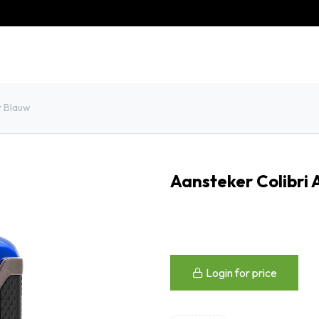
eschiedenis
Contact
Klantenservice
t Blauw
Aansteker Colibri 
Login for price