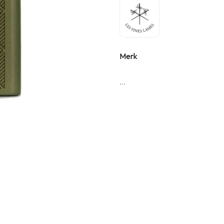
Merk
...