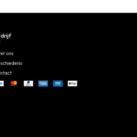
drijf
er ons
schiedenis
ntact