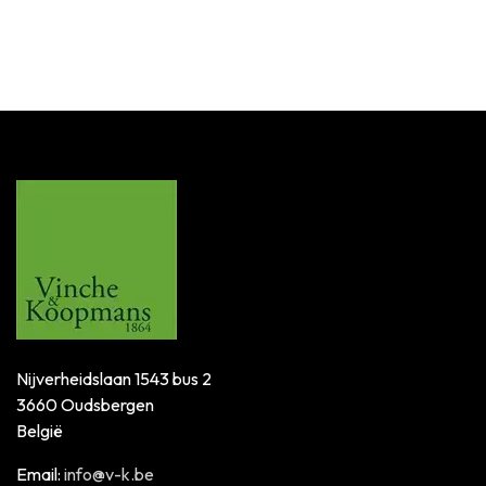
Only Few Units left in stock.
Nijverheidslaan 1543 bus 2
3660 Oudsbergen
België
Email:
info@v-k.be