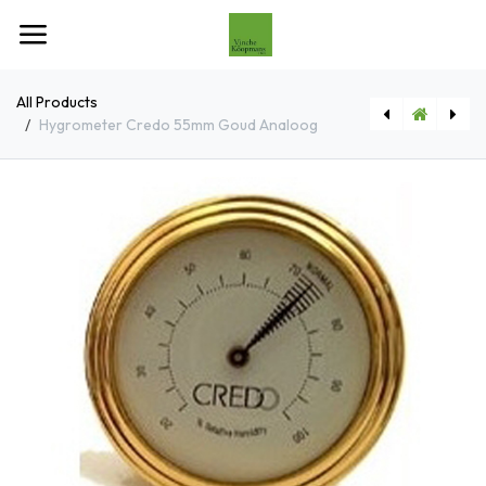
Overslaan naar inhoud
All Products
Hygrometer Credo 55mm Goud Analoog
[HHM001002] Hygrometer Credo 55mm Zilver Analoog
[HD130602JDSS] JD Dames Hoodie Zwart Logo