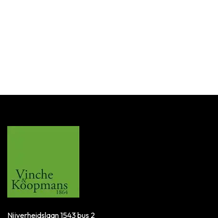
Credo
Hygrometer Credo 55mm Zilver Analoog
Login for Price
SKU:
HHM001002
Nijverheidslaan 1543 bus 2