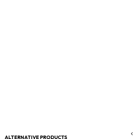
Boveda
Boveda Calibratie Kit
Login for price
SKU:
MGCAL75SM
ALTERNATIVE PRODUCTS