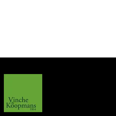
Lubinski
Asbak Sigaar Lubinski Blauw Lezard/Kristal
Login for Price
SKU:
E44091