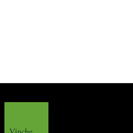
Dunhill
Pijp Dunhill Bruyere Briar Grp 4
Login for Price
SKU:
DUDPB400