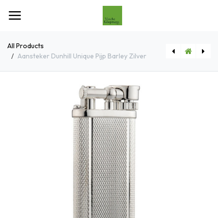
Overslaan naar inhoud
All Products
Aansteker Dunhill Unique Pijp Barley Zilver
[DU23RRUSC13040TU] Aansteker Dunhill Unique Sigaar Fine Lines Zilver
[CP018DIS] Sigarenknipper VB V-Cut