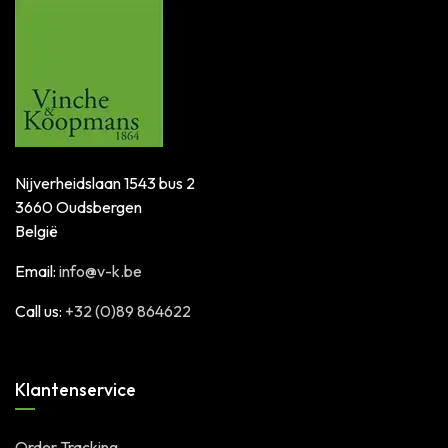
Nijverheidslaan 1543 bus 2
3660 Oudsbergen
België
Email:
info@v-k.be
Call us:
+32 (0)89 864622
Klantenservice
Order Tracking