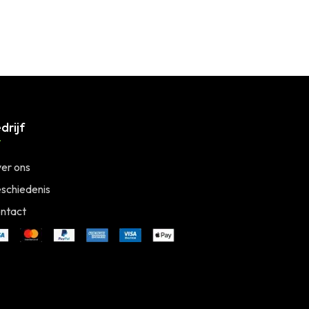
drijf
er ons
schiedenis
ntact