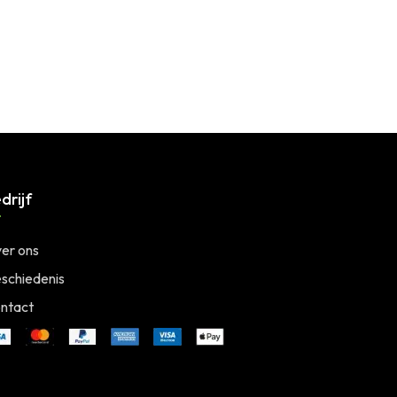
drijf
er ons
schiedenis
ntact