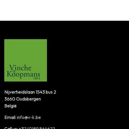
Nijverheidslaan 1543 bus 2
3660 Oudsbergen
België
Email:
info@v-k.be
Call us:
+32 (0)89 864622