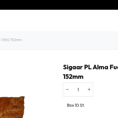
eschiedenis
Contact
Klantenservice
o I R60 152mm
Sigaar PL Alma Fue
152mm