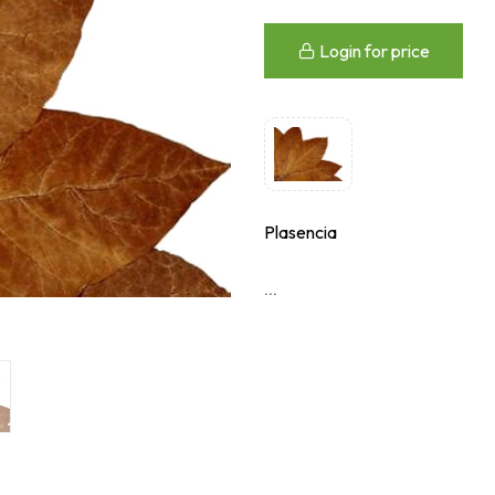
Login for price
Plasencia
...