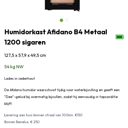
Humidorkast Afidano B4 Metaal
1200 sigaren
127,5 x 57,9 x 49,5 cm
54 kg NW
Lades in cederhout.
De Afidano humidor waarschuwt tijdig voor waterbijvulling en geeft een
"Dee"-geluid bij overmatig bijvullen, zodat hij eenvoudig in topconditie
blijft.
L
evering aan huis binnen straal van 100km: €150
Binnen Benelux: € 250