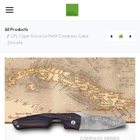
Overslaan naar inhoud
All Products
LFL Cigar Knive Le Petit Compass Cuba
Ziricote
[CC0201040] LFL Cigar Knive Le Petit Compass Cuba Olive
[CC0201031] LFL Cigar Knive Le Petit Gunstock Walnut Burl