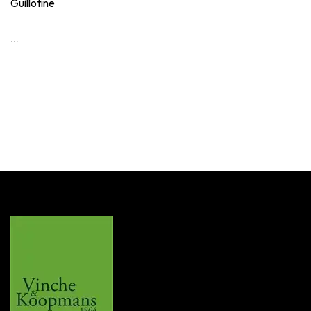
Guillotine
...