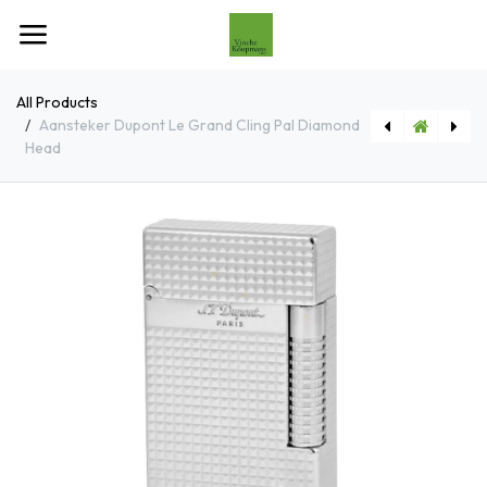
Overslaan naar inhoud
All Products
Aansteker Dupont Le Grand Cling Pal Diamond
Head
[C23010] Aansteker Dupont Le Grand Cling Zwart Palladium
[CC0203013] LFL Cigar Cutter Le Petit Brass Leaves II