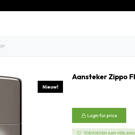
eschiedenis
Contact
Klantenservice
ign
Aansteker Zippo F
Nieuw!
Login for price
TOEVOEGEN AAN VERLANGL