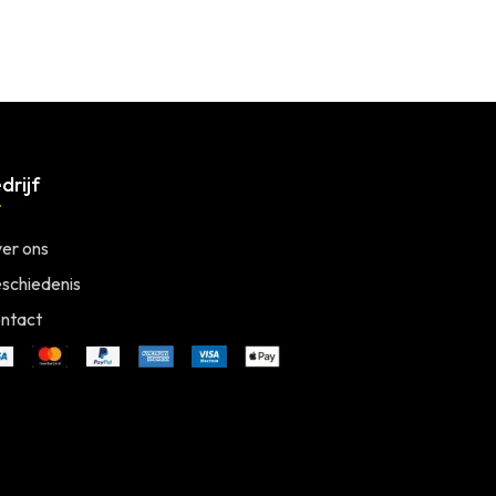
drijf
er ons
schiedenis
ntact