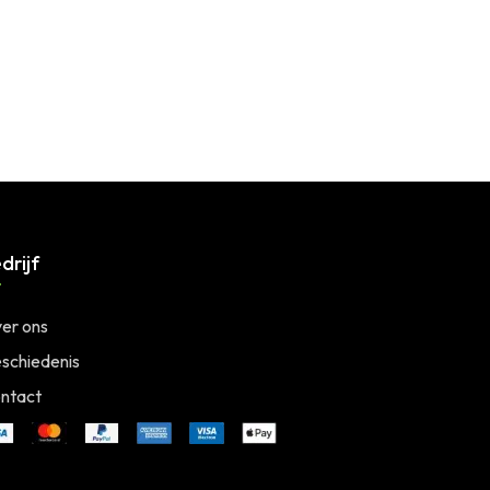
drijf
er ons
schiedenis
ntact