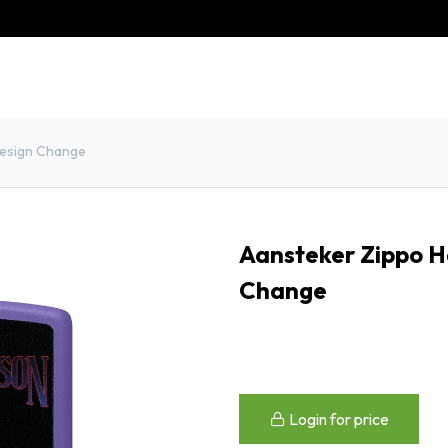
eschiedenis
Contact
Klantenservice
Design Change
Aansteker Zippo H
Change
Login for price