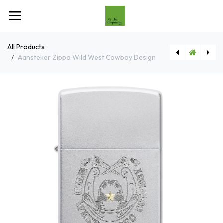
Overslaan naar inhoud
All Products
Aansteker Zippo Wild West Cowboy Design
[60007376] Aansteker Zippo Mountain Climbing Design
[2008035] Aansteker Zippo Golden Poison Frog