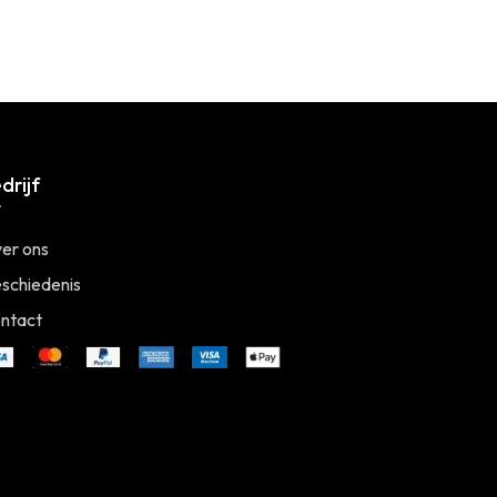
drijf
er ons
schiedenis
ntact