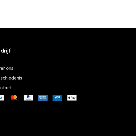
drijf
er ons
schiedenis
ntact