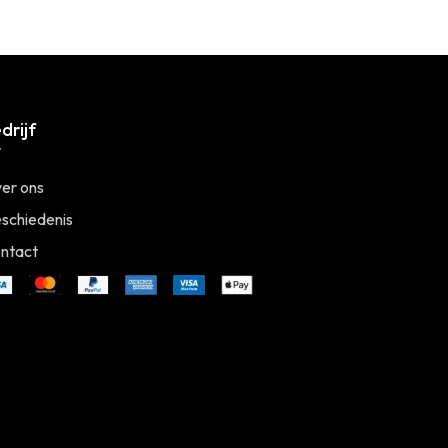
drijf
er ons
schiedenis
ntact