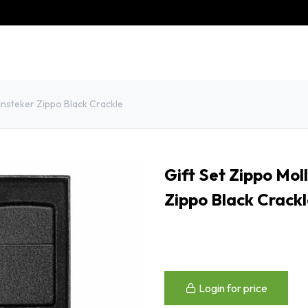
eschiedenis
Contact
Klantenservice
ansteker Zippo Black Crackle
Gift Set Zippo Mol
Zippo Black Crack
Login for price