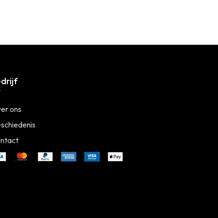
drijf
er ons
schiedenis
ntact