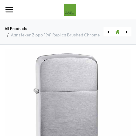
Overslaan naar inhoud
All Products
Aansteker Zippo 1941 Replica Brushed Chrome
[60001168] Aansteker Zippo Vintage Brass High Polished
[60001170] Aansteker Zippo 1941 Replica Brushed Brass