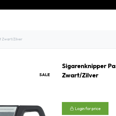
eschiedenis
Contact
Klantenservice
 Zwart/Zilver
Sigarenknipper Pa
Zwart/Zilver
SALE
Login for price