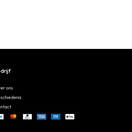
drijf
er ons
schiedenis
ntact