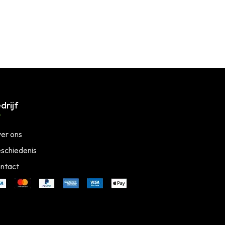
drijf
er ons
schiedenis
ntact