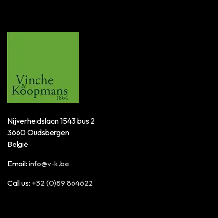
Nijverheidslaan 1543 bus 2
3660 Oudsbergen
België
Email:
info@v-k.be
Call us:
+32 (0)89 864622