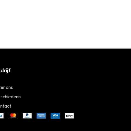
drijf
er ons
schiedenis
ntact