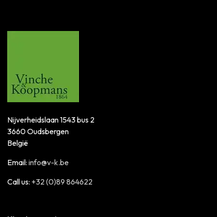
Nijverheidslaan 1543 bus 2
3660 Oudsbergen
België
Email:
info@v-k.be
Call us:
+32 (0)89 864622