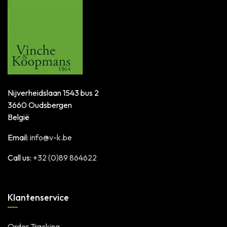
Nijverheidslaan 1543 bus 2
3660 Oudsbergen
België
Email:
info@v-k.be
Call us:
+32 (0)89 864622
Klantenservice
Order Tracking