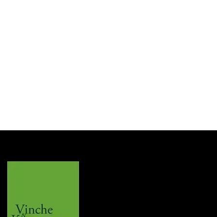
Asbak Draai Blauw 13cm
Login for Price
SKU:
22422